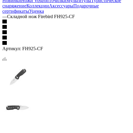
Новинки
Ножи Vostron
Точилки
Мультитулы
Туристическое
снаряжение
Коллекции
Аксессуары
Подарочные
сертификаты
Уценка
—
Складной нож Firebird FH925-CF
Артикул:
FH925-CF