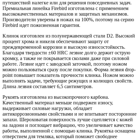
путешествий налегке или для решения повседневных задач.
Премиальная линейка Firebird изготовлена с применением
высококачественных материалов и защитных механизмов.
Производители уверены в ножах на 100%, поэтому на серию
Firebird идет пожизненная гарантия.
Клинок изготовлен из полунержавеющей стали D2. Высокий
процент хрома и никеля обеспечивают защиту от
преждевременной коррозии и высокую износостойкость.
Благодаря твердости ±60 HRC лезвие долго держит острую
кромку, а также не покрывается сколами даже при силовой
работе. Лезвие идет с заводской заточкой, поэтому ножом
можно пользоваться сразу после покупки. Форма лезвия drop-
point повышает показатель прочности клинка. Ножом можно
выполнять задачи, требующие режущих и колющих свойств.
Длина лезвия составляет 6,5 сантиметров.
Рукоять изготовлена из высокопрочного карбона.
Качественный материал меньше подвержен износу,
выдерживает силовые нагрузки, обладает
антикоррозионными свойствами и не впитывает посторонние
запахи. Шероховатая поверхность лучше сцепляется с кожей
на ладони и поглощает вибрацию, что увеличивает качество
работы, выполненной с помощью клинка. Рукоятка оснащена
отверстием для темляка, который поможет свободнее