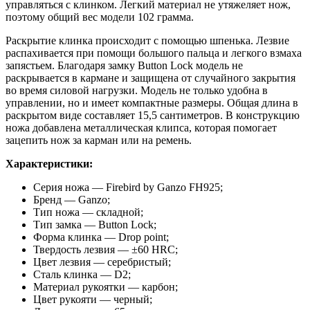
управляться с клинком. Легкий материал не утяжеляет нож,
поэтому общий вес модели 102 грамма.
Раскрытие клинка происходит с помощью шпенька. Лезвие
распахивается при помощи большого пальца и легкого взмаха
запястьем. Благодаря замку Button Lock модель не
раскрывается в кармане и защищена от случайного закрытия
во время силовой нагрузки. Модель не только удобна в
управлении, но и имеет компактные размеры. Общая длина в
раскрытом виде составляет 15,5 сантиметров. В конструкцию
ножа добавлена металлическая клипса, которая помогает
зацепить нож за карман или на ремень.
Характеристики:
Серия ножа — Firebird by Ganzo FH925;
Бренд — Ganzo;
Тип ножа — складной;
Тип замка — Button Lock;
Форма клинка — Drop point;
Твердость лезвия — ±60 HRC;
Цвет лезвия — серебристый;
Сталь клинка — D2;
Материал рукоятки — карбон;
Цвет рукояти — черный;