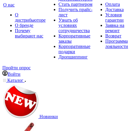
Стать партнером
Оплата
О нас
Получить прайс-
Доставка
О
лист
Условия
дистрибьюторе
Узнать об
гарантии
О бренде
условиях
Заявка на
Почему
сотрудничества
ремонт
выбирают нас
Корпоративные
Возврат
заказы
Программа
Корпоративные
лояльности
подарки
Дропшиппинг
Пройти опрос
Войти
Каталог
Новинки