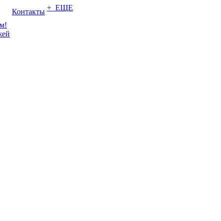
+ ЕЩЕ
Контакты
м!
жей