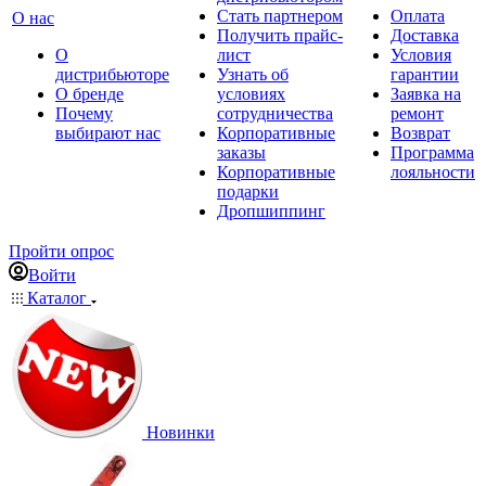
Стать партнером
Оплата
О нас
Получить прайс-
Доставка
О
лист
Условия
дистрибьюторе
Узнать об
гарантии
О бренде
условиях
Заявка на
Почему
сотрудничества
ремонт
выбирают нас
Корпоративные
Возврат
заказы
Программа
Корпоративные
лояльности
подарки
Дропшиппинг
Пройти опрос
Войти
Каталог
Новинки