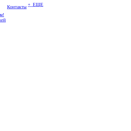
+ ЕЩЕ
Контакты
м!
жей