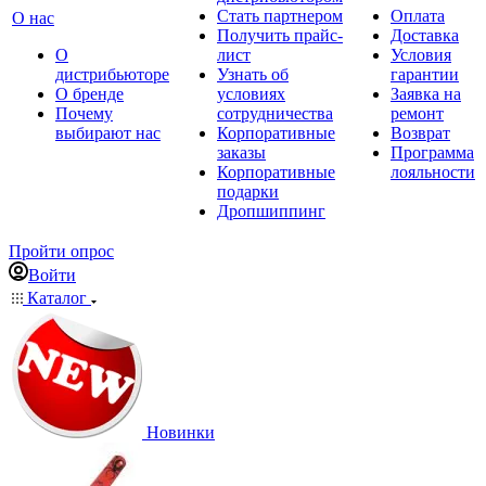
Стать партнером
Оплата
О нас
Получить прайс-
Доставка
О
лист
Условия
дистрибьюторе
Узнать об
гарантии
О бренде
условиях
Заявка на
Почему
сотрудничества
ремонт
выбирают нас
Корпоративные
Возврат
заказы
Программа
Корпоративные
лояльности
подарки
Дропшиппинг
Пройти опрос
Войти
Каталог
Новинки